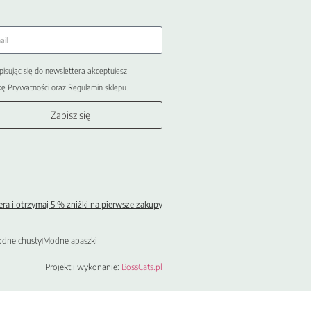
pisując się do newslettera akceptujesz
kę Prywatności oraz Regulamin sklepu.
Zapisz się
ra i otrzymaj 5 % zniżki na pierwsze
z
akupy
dne chusty
Modne apaszki
Projekt i wykonanie:
BossCats.pl