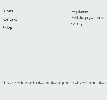
O nas
Regulamin
Polityka prywatności
Kontakt
Zwroty
Sklep
Chusty z jedwabiu
Apaszki jedwabne
Jedwabne gumki do włosów
Bandana jedwab