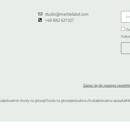
studio@marblelabel.com
+48 882 621 927
Za
Polity
Zapisz
się do naszego newlette
na
Jedwabne chusty na głowę
Chusta na głowę
Jedwabna chusta
Jedwabna apaszka
Mo