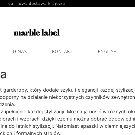
darmowa dostawa krajowa
O NAS
KONTAKT
ENGLISH
a
deroby, który dodaje szyku i elegancji każdej stylizacji.
e odporny na działanie niekorzystnych czynników zewnętrz
dzenia.
pełnienie każdej stylizacji. Można ją nosić w różnych ok
olorach i wzorach, dzięki czemu można dobrać odpowiedni
ealne do letnich stylizacji. Natomiast apaszki w ciemniejszy
kich i formalnych strojów.