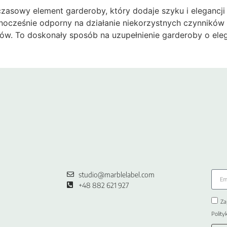
owy element garderoby, który dodaje szyku i elegancji ka
ednocześnie odporny na działanie niekorzystnych czynnikó
bów. To doskonały sposób na uzupełnienie garderoby o eleg
studio@marblelabel.com
+48 882 621 927
Za
Polity