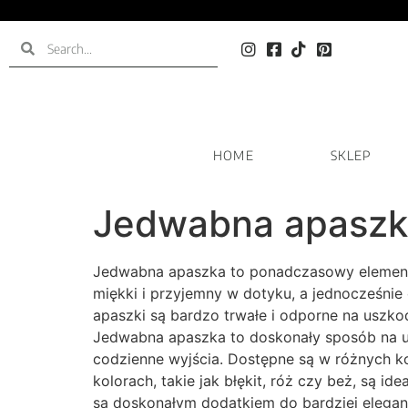
HOME
SKLEP
Jedwabna apaszk
Jedwabna apaszka to ponadczasowy element gar
miękki i przyjemny w dotyku, a jednocześni
apaszki są bardzo trwałe i odporne na uszko
Jedwabna apaszka to doskonały sposób na uzu
codzienne wyjścia. Dostępne są w różnych k
kolorach, takie jak błękit, róż czy beż, są id
są doskonałym dodatkiem do bardziej eleganc