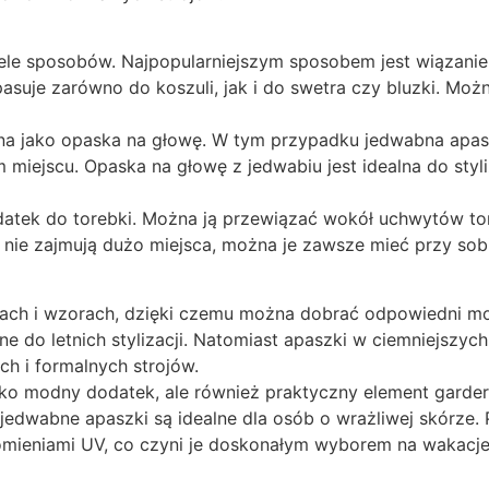
 sposobów. Najpopularniejszym sposobem jest wiązanie ap
asuje zarówno do koszuli, jak i do swetra czy bluzki. Możn
jako opaska na głowę. W tym przypadku jedwabna apaszka 
miejscu. Opaska na głowę z jedwabiu jest idealna do styliz
ek do torebki. Można ją przewiązać wokół uchwytów torebk
 nie zajmują dużo miejsca, można je zawsze mieć przy sobie
ach i wzorach, dzięki czemu można dobrać odpowiedni mod
alne do letnich stylizacji. Natomiast apaszki w ciemniejszyc
h i formalnych strojów.
ko modny dodatek, ale również praktyczny element gardero
o jedwabne apaszki są idealne dla osób o wrażliwej skórze
mieniami UV, co czyni je doskonałym wyborem na wakacje