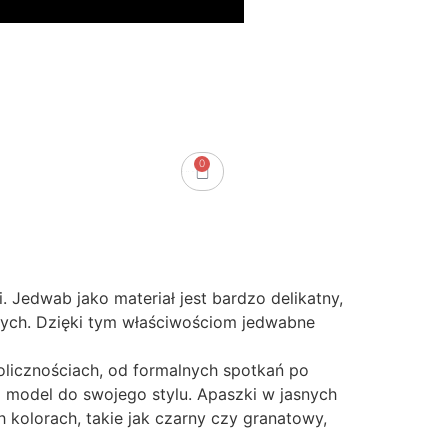
0
0.00
zł
 Jedwab jako materiał jest bardzo delikatny,
nych. Dzięki tym właściwościom jedwabne
olicznościach, od formalnych spotkań po
 model do swojego stylu. Apaszki w jasnych
ch kolorach, takie jak czarny czy granatowy,