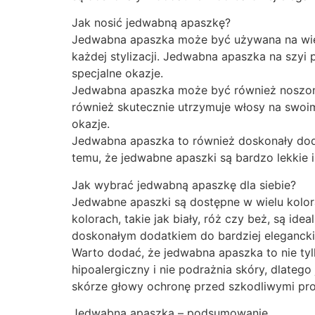
Jak nosić jedwabną apaszkę?
Jedwabna apaszka może być używana na wiele
każdej stylizacji. Jedwabna apaszka na szyi p
specjalne okazje.
Jedwabna apaszka może być również noszona 
również skutecznie utrzymuje włosy na swoim 
okazje.
Jedwabna apaszka to również doskonały dodat
temu, że jedwabne apaszki są bardzo lekkie i
Jak wybrać jedwabną apaszkę dla siebie?
Jedwabne apaszki są dostępne w wielu kolor
kolorach, takie jak biały, róż czy beż, są ide
doskonałym dodatkiem do bardziej eleganckic
Warto dodać, że jedwabna apaszka to nie tyl
hipoalergiczny i nie podrażnia skóry, dlateg
skórze głowy ochronę przed szkodliwymi pro
Jedwabna apaszka – podsumowanie