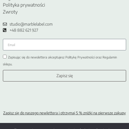
Polityka prywatności
Zwroty
studio@marblelabel.com
+48 882 621 927
Zapisując się do newslettera akceptujesz Politykę Prywatności oraz Regulamin
sklepu.
Zapisz się
Zapisz
się do naszego newlettera i otrzymaj 5 % zniżki na pierwsze
z
akupy
Chusty z jedwabiu
Apaszki jedwabne
Jedwabne gumki do włosów