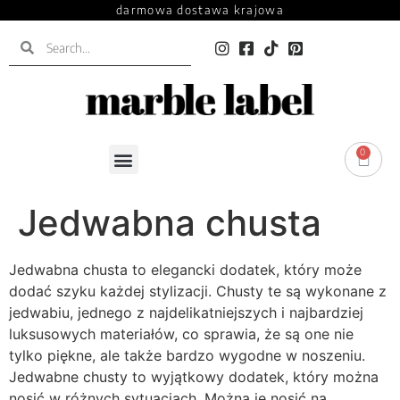
darmowa dostawa krajowa
0
0.00
zł
Jedwabna chusta
Jedwabna chusta to elegancki dodatek, który może
dodać szyku każdej stylizacji. Chusty te są wykonane z
jedwabiu, jednego z najdelikatniejszych i najbardziej
luksusowych materiałów, co sprawia, że są one nie
tylko piękne, ale także bardzo wygodne w noszeniu.
Jedwabne chusty to wyjątkowy dodatek, który można
nosić w różnych sytuacjach. Można je nosić na