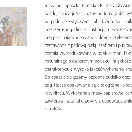
Jedwabna apaszka to dodatek, który ożywi ora
każdej stylizacji. Szlachetny materiał jakim j
w garderobie stylowych kobiet. Autorski i uni
połączeniem graficznej ilustracji z utworzon
przypominającymi kwiaty. Odcienie czekolad
zestawione z perłową bielą, szafirem i pud
została wyprodukowana w polskiej manufakt
naturalnego o delikatnym połysku i miękkości
charakteryzuje wysoka jakość wykonania ora
Do apaszki dołączamy ozdobne pudełko oraz 
bag. Nasze opakowania są ekologiczne- biode
recyklingu. Wykonane z masy papierowej cer
zawierają materiał drzewny z odpowiedzialni
ratraków.