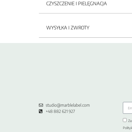
CZYSZCZENIE I PIELĘGNACJA
WYSYŁKA I ZWROTY
studio@marblelabel.com
+48 882 621 927
Za
Polity