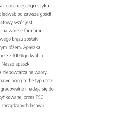
z doda elegancji i szyku
est jedwab od zawsze gościł
katowy wzór jest
ymi na wodzie formami
owego brązu zostały
rowym różem. Apaszka
urze z 100% jedwabiu
. Nasze apaszki
z niepowtarzalne wzory.
bawełnianą torbę typu tote
gradowalne i nadają się do
tyfikowanej przez FSC
e zarządzanych lasów i