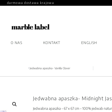
darmowa dostawa krajowa
O NAS
KONTAKT
ENGLISH
Jedwabna apaszka- Vanilla Clover
Jedwabna apaszka- Midnight Ja
Jedwabna apaszka – 67 x 67 cm – 100% jedwab natura