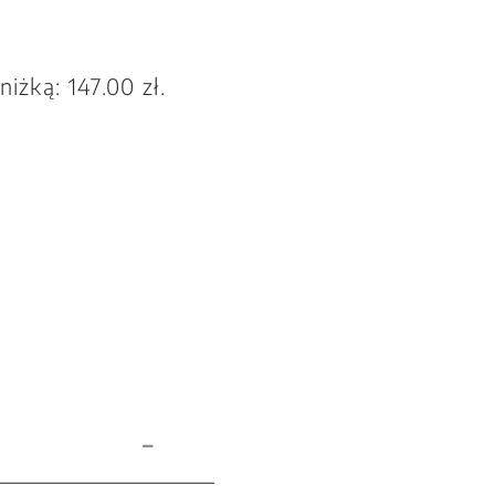
bniżką:
147.00
zł
.